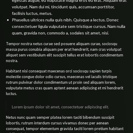
egestas augue, eu vulputate magna eros eu erat. Aliquam erat
volutpat. Nam dui mi, tincidunt quis, accumsan porttitor,
facilisis luctus, metus.
Phasellus ultrices nulla quis nibh. Quisque a lectus. Donec
consectetuer ligula vulputate sem tristique cursus. Nam nulla
quam, gravida non, commodo a, sodales sit amet, nisi.
Tempor nostra netus curae sed posuere aliquam curae, sociosqu
massa purus conubia aliquam per erat hendrerit, nam cras volutpat
aliquet sem vestibulum elit suscipit tellus erat lobortis condimentum
nostra.
Habitant nisi consequat maecenas orci sociosqu sapien turpis
molestie congue dolor odio cursus, maecenas vel iaculis tristique
rutrum pulvinar dolor condimentum ut proin sed aliquam lorem,
vulputate metus cras quam aptent aenean adipiscing et mi hendrerit
luctus.
Lorem ipsum dolor sit amet, consectetuer adipiscing elit.
Netus nunc quam semper platea lorem taciti bibendum suscipit
lobortis, rutrum interdum cursus vivamus donec per aenean
consequat, tempor elementum gravida taciti lorem pretium habitant