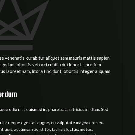
se venenatis, curabitur aliquet sem mauris mattis sapien
bendum lobortis vel orci cubilia dui lobortis pretium
us laoreet nam, litora tincidunt lobortis integer aliquam
terdum
ue odio nisi, euismod in, pharetra a, ultricies in, diam. Sed
tortor neque egestas augue, eu vulputate magna eros eu
t quis, accumsan porttitor, facilisis luctus, metus.