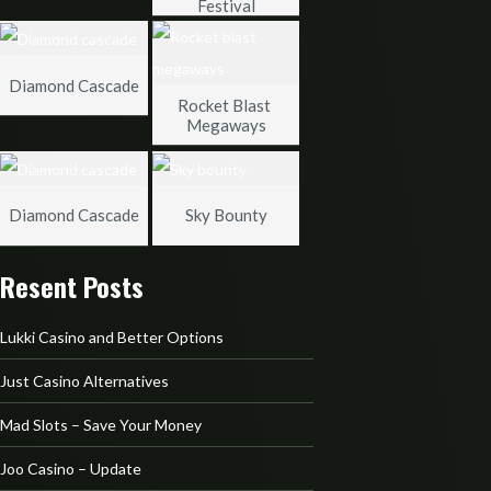
Festival
Diamond Cascade
Rocket Blast 
Megaways
Diamond Cascade
Sky Bounty
Resent Posts
Lukki Casino and Better Options
Just Casino Alternatives
Mad Slots – Save Your Money
Joo Casino – Update