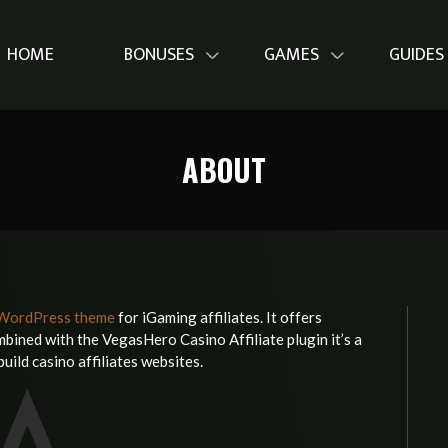
HOME
BONUSES
GAMES
GUIDES
ABOUT
WordPress theme
for iGaming affiliates. It offers
bined with the VegasHero Casino Affiliate plugin it’s a
uild casino affiliates websites.