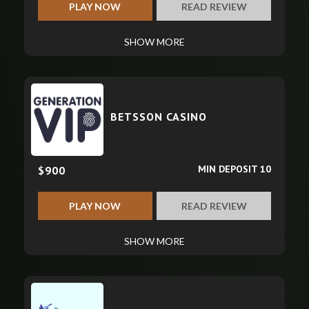
PLAY NOW
READ REVIEW
SHOW MORE
BETSSON CASINO
MIN DEPOSIT 10
$900
PLAY NOW
READ REVIEW
SHOW MORE