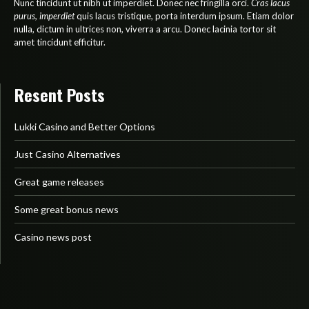
Nunc tincidunt ut nibh ut imperdiet. Donec nec fringilla orci.
Cras lacus
purus, imperdiet
quis lacus tristique, porta interdum ipsum. Etiam dolor
nulla, dictum in ultrices non, viverra a arcu. Donec lacinia tortor sit
amet tincidunt efficitur.
Resent Posts
Lukki Casino and Better Options
Just Casino Alternatives
Great game releases
Some great bonus news
Casino news post