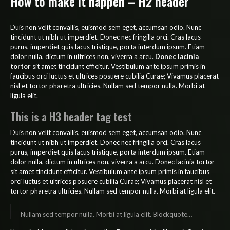
How to make it happen – H2 header
Duis non velit convallis, euismod sem eget, accumsan odio. Nunc
tincidunt ut nibh ut imperdiet. Donec nec fringilla orci. Cras lacus
purus, imperdiet quis lacus tristique, porta interdum ipsum. Etiam
dolor nulla, dictum in ultrices non, viverra a arcu.
Donec lacinia
tortor
sit amet tincidunt efficitur. Vestibulum ante ipsum primis in
faucibus orci luctus et ultrices posuere cubilia Curae; Vivamus placerat
nisl et tortor pharetra ultricies. Nullam sed tempor nulla. Morbi at
ligula elit.
This is a H3 header tag test
Duis non velit convallis, euismod sem eget, accumsan odio. Nunc
tincidunt ut nibh ut imperdiet. Donec nec fringilla orci. Cras lacus
purus, imperdiet quis lacus tristique, porta interdum ipsum. Etiam
dolor nulla, dictum in ultrices non, viverra a arcu. Donec lacinia tortor
sit amet tincidunt efficitur. Vestibulum ante ipsum primis in faucibus
orci luctus et ultrices posuere cubilia Curae; Vivamus placerat nisl et
tortor pharetra ultricies. Nullam sed tempor nulla. Morbi at ligula elit.
Nullam sed tempor nulla. Morbi at ligula elit. Blockquote…