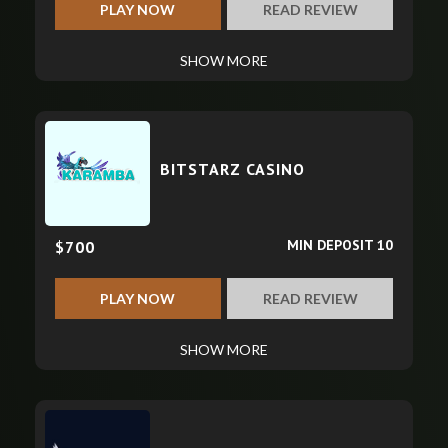
PLAY NOW
READ REVIEW
SHOW MORE
BITSTARZ CASINO
MIN DEPOSIT 10
$700
PLAY NOW
READ REVIEW
SHOW MORE