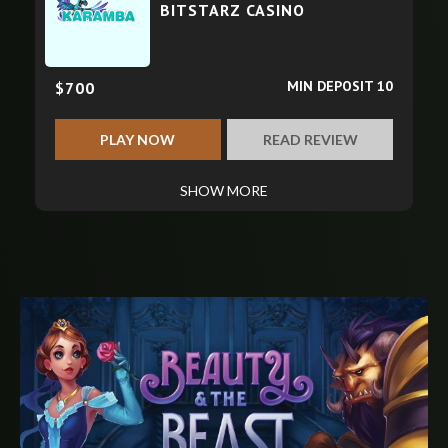
BITSTARZ CASINO
MIN DEPOSIT 10
$700
PLAY NOW
READ REVIEW
SHOW MORE