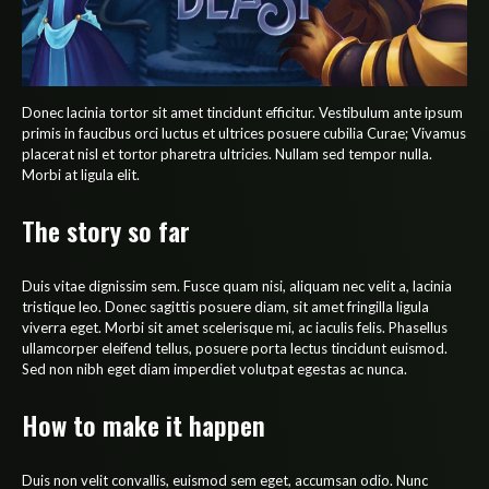
Donec lacinia tortor sit amet tincidunt efficitur. Vestibulum ante ipsum
primis in faucibus orci luctus et ultrices posuere cubilia Curae; Vivamus
placerat nisl et tortor pharetra ultricies. Nullam sed tempor nulla.
Morbi at ligula elit.
The story so far
Duis vitae dignissim sem. Fusce quam nisi, aliquam nec velit a, lacinia
tristique leo. Donec sagittis posuere diam, sit amet fringilla ligula
viverra eget. Morbi sit amet scelerisque mi, ac iaculis felis. Phasellus
ullamcorper eleifend tellus, posuere porta lectus tincidunt euismod.
Sed non nibh eget diam imperdiet volutpat egestas ac nunca.
How to make it happen
Duis non velit convallis, euismod sem eget, accumsan odio. Nunc